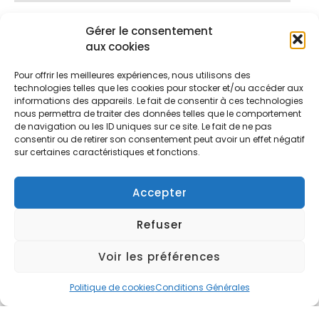
Gérer le consentement
Préparateur mental Montauban
aux cookies
Pour offrir les meilleures expériences, nous utilisons des
Cabinet de Montauban
technologies telles que les cookies pour stocker et/ou accéder aux
informations des appareils. Le fait de consentir à ces technologies
Hypnose et Préparation Mentale
nous permettra de traiter des données telles que le comportement
de navigation ou les ID uniques sur ce site. Le fait de ne pas
15 bis, avenue Salengro
consentir ou de retirer son consentement peut avoir un effet négatif
82000 Montauban
sur certaines caractéristiques et fonctions.
Accepter
Refuser
Voir les préférences
Politique de cookies
Conditions Générales