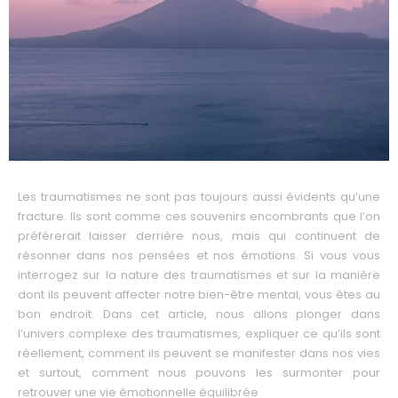
Les traumatismes ne sont pas toujours aussi évidents qu’une
fracture. Ils sont comme ces souvenirs encombrants que l’on
préférerait laisser derrière nous, mais qui continuent de
résonner dans nos pensées et nos émotions. Si vous vous
interrogez sur la nature des traumatismes et sur la manière
dont ils peuvent affecter notre bien-être mental, vous êtes au
bon endroit. Dans cet article, nous allons plonger dans
l’univers complexe des traumatismes, expliquer ce qu’ils sont
réellement, comment ils peuvent se manifester dans nos vies
et surtout, comment nous pouvons les surmonter pour
retrouver une vie émotionnelle équilibrée