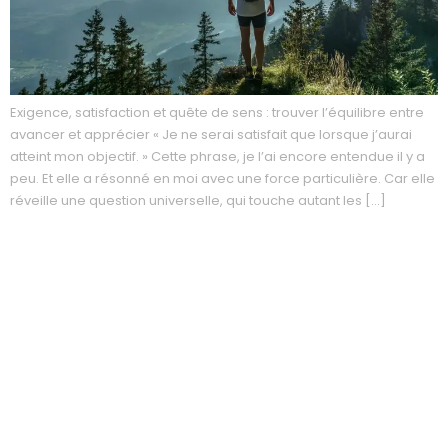
Exigence, satisfaction et quête de sens : trouver l’équilibre entre
avancer et apprécier « Je ne serai satisfait que lorsque j’aurai
atteint mon objectif. » Cette phrase, je l’ai encore entendue il y a
peu. Et elle a résonné en moi avec une force particulière. Car elle
réveille une question universelle, qui touche autant les […]