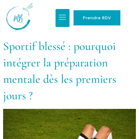
Prendre RDV
Sportif blessé : pourquoi
intégrer la préparation
mentale dès les premiers
jours ?