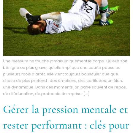
Une blessure ne touche jamais uniquement le corps. Qu’elle soit
bénigne ou plus grave, qu’elle implique une courte pause ou
plusieurs mois d’arrêt, elle vient toujours bousculer quelque
chose de plus profond : des émotions, des certitudes, un élan,
une dynamique. Dans ces moments, on parle souvent de repos,
de rééducation, de protocole de reprise. […]
Gérer la pression mentale et
rester performant : clés pour