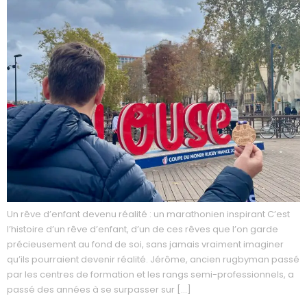
Un rêve d’enfant devenu réalité : un marathonien inspirant C’est
l’histoire d’un rêve d’enfant, d’un de ces rêves que l’on garde
précieusement au fond de soi, sans jamais vraiment imaginer
qu’ils pourraient devenir réalité. Jérôme, ancien rugbyman passé
par les centres de formation et les rangs semi-professionnels, a
passé des années à se surpasser sur […]